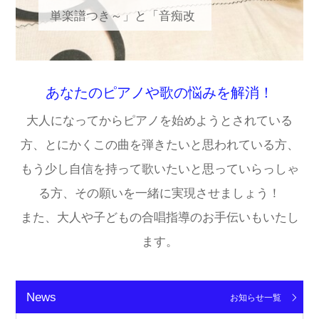
単楽譜つき～」と「音痴改
善プログラム～一緒に練習
できる動画つき～」、他に
もいろいろな曲の簡単楽譜
あなたのピアノや歌の悩みを解消！
や無料レッスン、無料添削
大人になってからピアノを始めようとされている
などのプレゼントが!！
方、とにかくこの曲を弾きたいと思われている方、
もう少し自信を持って歌いたいと思っていらっしゃ
る方、その願いを一緒に実現させましょう！
また、大人や子どもの合唱指導のお手伝いもいたし
ます。
News
お知らせ一覧