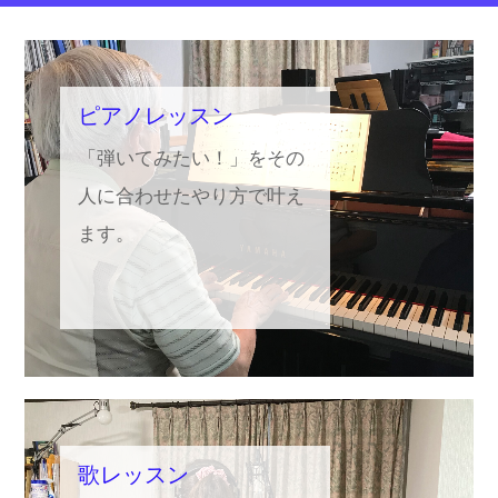
2022.08.19
添削コース始めます！ピアノ初心者無料モニターさんの追加
募集！
2022.04.03
新年度応援！レッスン料半額キャンペーンandレッスン時間
ピアノレッスン
延長のお知らせ！
「弾いてみたい！」をその
2022.02.08
音痴を治すオンラインレッスン【5日間短期集中コース】を
開講！
人に合わせたやり方で叶え
ます。
2024.05.08
ボーカル録音の料金を設定しました♪
歌レッスン