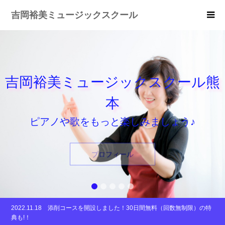
吉岡裕美ミュージックスクール
吉岡裕美ミュージックスクール熊
本
ピアノや歌をもっと楽しみましょう♪
プロフィール
2
3
4
5
2022.11.18
添削コースを開設しました！30日間無料（回数無制限）の特
典も!！