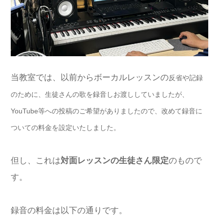
当教室では、以前からボーカルレッスンの
反省や記録
のために、
生徒さんの歌を録音しお渡ししていましたが、
YouTube等への投稿のご希望がありましたので、改めて録音に
ついての料金を設定いたしました。
但し、これは
対面レッスンの生徒さん限定
のもので
す。
録音の料金は以下の通りです。