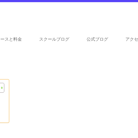
コースと料金
スクールブログ
公式ブログ
アク
」