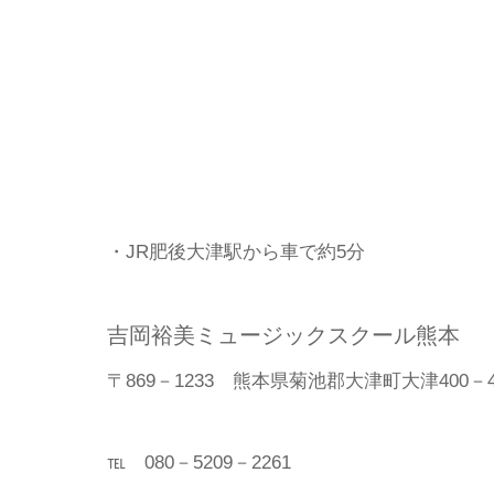
・JR肥後大津駅から車で約5分
吉岡裕美ミュージックスクール熊本
〒869－1233 熊本県菊池郡大津町大津400－4
℡ 080－5209－2261